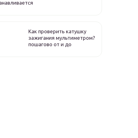
анавливается
Как проверить катушку
зажигания мультиметром?
пошагово от и до