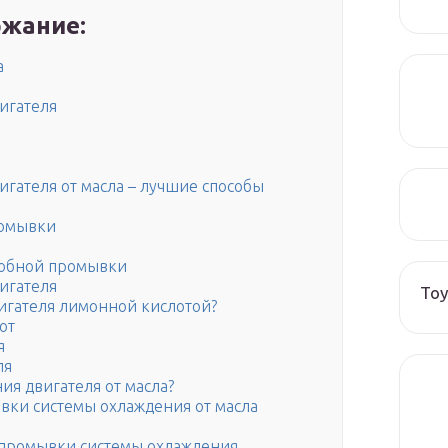
жание:
а
игателя
игателя от масла – лучшие способы
ромывки
одобной промывки
игателя
Toy
игателя лимонной кислотой?
от
я
ля
ия двигателя от масла?
ки системы охлаждения от масла
промывки системы охлаждения.