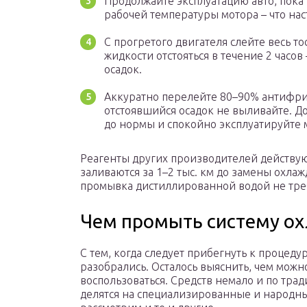
Продолжайте эксплуатацию авто, пока
рабочей температуры мотора – что нас
С прогретого двигателя слейте весь то
жидкости отстояться в течение 2 часов
осадок.
Аккуратно перелейте 80–90% антифриз
отстоявшийся осадок не выливайте. 
до нормы и спокойно эксплуатируйте
Реагенты других производителей действу
заливаются за 1–2 тыс. км до замены охл
промывка дистиллированной водой не тре
Чем промыть систему о
С тем, когда следует прибегнуть к процеду
разобрались. Осталось выяснить, чем можн
воспользоваться. Средств немало и по тра
делятся на специализированные и народн