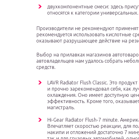
двухкомпонентные смеси: здесь прису
относятся к категории универсальных.
Производители не рекомендуют применять 
рекомендуется использовать кислотные ср
оказывают разрушающее действие на рези
Выбор на прилавках магазинов автотоваро
автовладельцев нам удалось собрать неб
средств.
LAVR Radiator Flush Classic. Это проду
и прочно зарекомендовал себя, как л
охлаждения. Оно имеет доступную цен
эффективность. Кроме того, оказывае
магистраль.
Hi-Gear Radiator Flush-7 minute. Амер
Впечатляет скоростью реакции, для п
накипи и отложений достаточно 7 мину
так и для грузовых автомобилей, одно