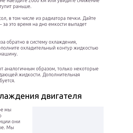
 не наездите 2000 км или увидите снижение
тупит раньше.
сол, в том числе из радиатора печки. Дайте
 – за это время на дно емкости выпадет
а обратно в систему охлаждения,
Дополните охладительный контур жидкостью
 машину.
ют аналогичным образом, только некоторые
аждающей жидкости. Дополнительная
буется.
хлаждения двигателя
ре мы
о
диции они
ые. Мы