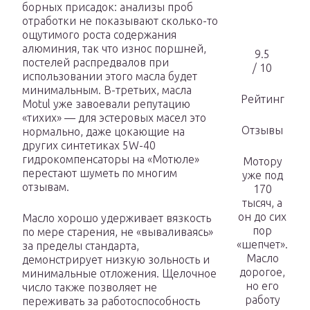
борных присадок: анализы проб
отработки не показывают сколько-то
ощутимого роста содержания
алюминия, так что износ поршней,
9.5
постелей распредвалов при
/ 10
использовании этого масла будет
минимальным. В-третьих, масла
Рейтинг
Motul уже завоевали репутацию
«тихих» — для эстеровых масел это
Отзывы
нормально, даже цокающие на
других синтетиках 5W-40
гидрокомпенсаторы на «Мотюле»
Мотору
перестают шуметь по многим
уже под
отзывам.
170
тысяч, а
он до сих
Масло хорошо удерживает вязкость
пор
по мере старения, не «вываливаясь»
«шепчет».
за пределы стандарта,
Масло
демонстрирует низкую зольность и
дорогое,
минимальные отложения. Щелочное
но его
число также позволяет не
работу
переживать за работоспособность