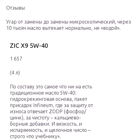
Отзывы
Угар от замены до замены микроскопический, через
10 тысяч масло вытекает нормально, не «водой».
ZIC X9 5W-40
1 657
(4 л)
По составу это самое что ни на есть
традиционное масло 5W-40:
гидрокрекинговая основа, пакет
присадок Infineum, где за защиту от
износа отвечает ZDDP (фосфор/
цинк), за чистоту – кальциево-
борные добавки. И вязкость, и
испаряемость, и щелочное число –
строго «по учебнику».