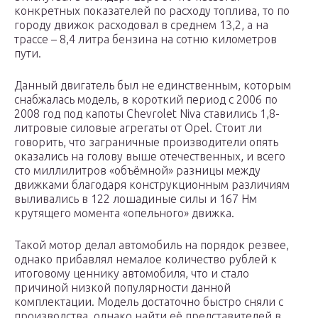
конкретных показателей по расходу топлива, то по
городу движок расходовал в среднем 13,2, а на
трассе – 8,4 литра бензина на сотню километров
пути.
Данный двигатель был не единственным, которым
снабжалась модель, в короткий период с 2006 по
2008 год под капоты Chevrolet Niva ставились 1,8-
литровые силовые агрегаты от Opel. Стоит ли
говорить, что заграничные производители опять
оказались на голову выше отечественных, и всего
сто миллилитров «объёмной» разницы между
движками благодаря конструкционным различиям
выливались в 122 лошадиные силы и 167 Нм
крутящего момента «опельного» движка.
Такой мотор делал автомобиль на порядок резвее,
однако прибавлял немалое количество рублей к
итоговому ценнику автомобиля, что и стало
причиной низкой популярности данной
комплектации. Модель достаточно быстро сняли с
производства, однако найти её представителей в