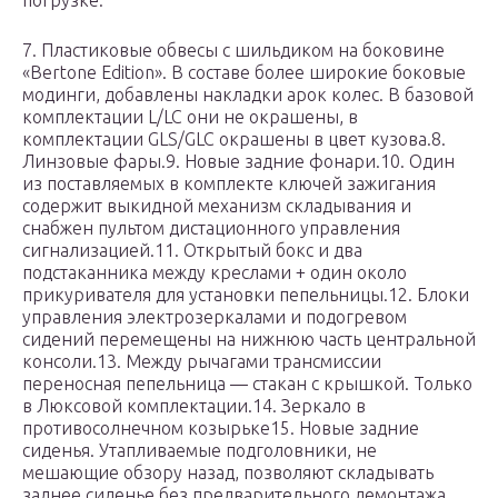
погрузке.
7. Пластиковые обвесы с шильдиком на боковине
«Bertone Edition». В составе более широкие боковые
модинги, добавлены накладки арок колес. В базовой
комплектации L/LC они не окрашены, в
комплектации GLS/GLC окрашены в цвет кузова.8.
Линзовые фары.9. Новые задние фонари.10. Один
из поставляемых в комплекте ключей зажигания
содержит выкидной механизм складывания и
снабжен пультом дистационного управления
сигнализацией.11. Открытый бокс и два
подстаканника между креслами + один около
прикуривателя для установки пепельницы.12. Блоки
управления электрозеркалами и подогревом
сидений перемещены на нижнюю часть центральной
консоли.13. Между рычагами трансмиссии
переносная пепельница — стакан с крышкой. Только
в Люксовой комплектации.14. Зеркало в
противосолнечном козырьке15. Новые задние
сиденья. Утапливаемые подголовники, не
мешающие обзору назад, позволяют складывать
заднее сиденье без предварительного демонтажа