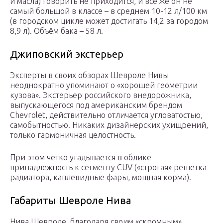
и масла) говорить не приходится, и всё же он не
самый большой в классе – в среднем 10-12 л/100 км
(в городском цикле может достигать 14,2 за городом
8,9 л). Объём бака – 58 л.
Джиповский экстерьер
Эксперты в своих обзорах Шевроле Нивы
неоднократно упоминают о «хорошей геометрии
кузова». Экстерьер российского внедорожника,
выпускающегося под американским брендом
Chevrolet, действительно отличается угловатостью,
самобытностью. Никаких дизайнерских ухищрений,
только гармоничная целостность.
При этом четко угадывается в облике
принадлежность к сегменту CUV («строгая» решетка
радиатора, каплевидные фары, мощная корма).
Габариты Шевроле Нива
Нива Шевроле, благодаря своим «скромным»