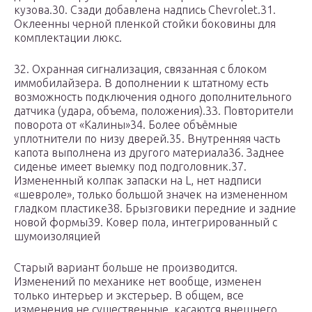
кузова.30. Сзади добавлена надпись Chevrolet.31.
Оклеенны черной пленкой стойки боковины для
комплектации люкс.
32. Охранная сигнализация, связанная с блоком
иммобилайзера. В дополнении к штатному есть
возможность подключения одного дополнительного
датчика (удара, объема, положения).33. Повторители
поворота от «Калины»34. Более объёмные
уплотнители по низу дверей.35. Внутренняя часть
капота выполнена из другого материала36. Заднее
сиденье имеет выемку под подголовник.37.
Измененный колпак запаски на L, нет надписи
«шевроле», только большой значек на измененном
гладком пластике38. Брызговики передние и задние
новой формы39. Ковер пола, интегрированный с
шумоизоляцией
Старый вариант больше не производится.
Изменений по механике нет вообще, изменен
только интерьер и экстерьер. В общем, все
изменения не существенные, касаются внешнего