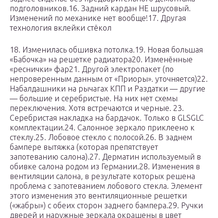
подголовников.16. Задний кардан НЕ шрусовый.
Изменений по механике нет вообще!17. Другая
технология вклейки стёкол
18. Изменилась обшивка потолка.19. Новая большая
«Бабочка» на решетке радиатора20. Изменённые
«реснички» фар21. Другой электропакет (по
непроверенным данным от «Приоры». уточняется)22.
Набалдашники на рычагах КПП и Раздатки — другие
— большие и серебристые. На них нет схемы
переключения. Хотя встречаются и черные. 23.
Серебристая накладка на бардачок. Только в GLSGLC
комплектации.24. Салонное зеркало приклеено к
стеклу.25. Лобовое стекло с полосой.26. В заднем
бампере вытяжка (которая препятствует
запотеванию салона).27. Дерматин используемый в
обивке салона родом из Германии.28. Изменения в
вентиляции салона, в результате которых решена
проблема с запотеванием лобового стекла. Элемент
этого изменения это вентиляционные решетки
(«жабры») с обеих сторон заднего бампера.29. Ручки
дверей и наружные зеркала окрашены в цвет