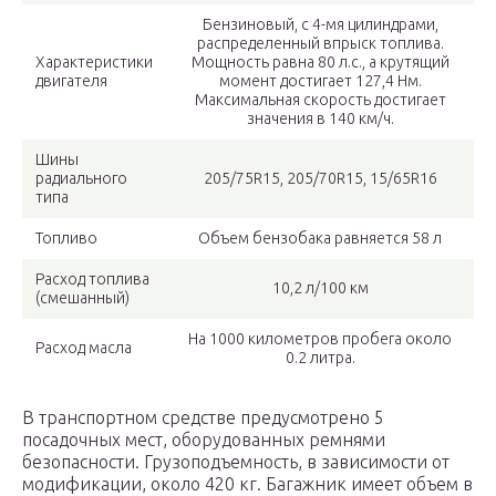
Бензиновый, с 4-мя цилиндрами,
распределенный впрыск топлива.
Характеристики
Мощность равна 80 л.с., а крутящий
двигателя
момент достигает 127,4 Нм.
Максимальная скорость достигает
значения в 140 км/ч.
Шины
радиального
205/75R15, 205/70R15, 15/65R16
типа
Топливо
Объем бензобака равняется 58 л
Расход топлива
10,2 л/100 км
(смешанный)
На 1000 километров пробега около
Расход масла
0.2 литра.
В транспортном средстве предусмотрено 5
посадочных мест, оборудованных ремнями
безопасности. Грузоподъемность, в зависимости от
модификации, около 420 кг. Багажник имеет объем в