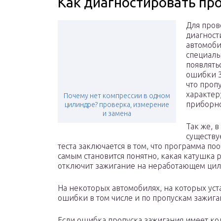
Как диагностировать пр
Для пров
диагност
автомоби
специаль
появлять
ошибки 3
что проп
характер
Почему нет компрессии в одном
приборно
цилиндре? проверка, измерение
и замена
Так же, 
существу
теста заключается в том, что программа п
самым становится понятно, какая катушка р
отключит зажигание на неработающем цили
На некоторых автомобилях, на которых ус
ошибки в том числе и по пропускам зажиган
Если ошибка пропуска зажигания имеет код