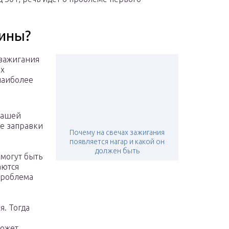
ины?
зажигания
ых
наиболее
нашей
е заправки
Почему на свечах зажигания
появляется нагар и какой он
должен быть
 могут быть
аются
Проблема
. Тогда
м
может