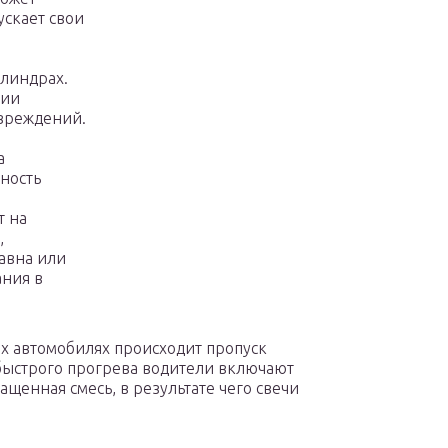
ускает свои
илиндрах.
вии
вреждений.
а
ность
т на
,
авна или
ания в
ых автомобилях происходит пропуск
 быстрого прогрева водители включают
ащенная смесь, в результате чего свечи