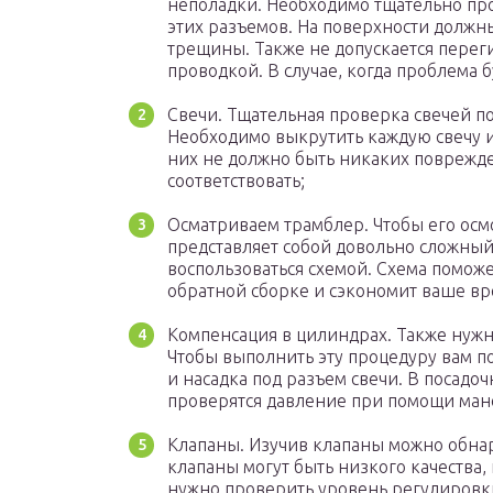
неполадки. Необходимо тщательно пр
этих разъемов. На поверхности должны
трещины. Также не допускается перегиб
проводкой. В случае, когда проблема б
Свечи. Тщательная проверка свечей по
Необходимо выкрутить каждую свечу и
них не должно быть никаких поврежде
соответствовать;
Осматриваем трамблер. Чтобы его осмо
представляет собой довольно сложны
воспользоваться схемой. Схема помож
обратной сборке и сэкономит ваше вр
Компенсация в цилиндрах. Также нуж
Чтобы выполнить эту процедуру вам п
и насадка под разъем свечи. В посадочн
проверятся давление при помощи ман
Клапаны. Изучив клапаны можно обнар
клапаны могут быть низкого качества,
нужно проверить уровень регулировк