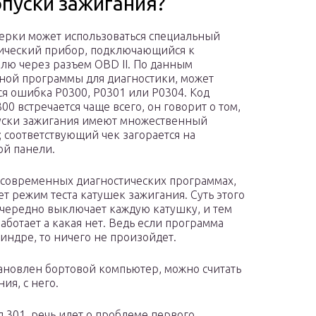
опуски зажигания?
ерки может использоваться специальный
ический прибор, подключающийся к
лю через разъем OBD II. По данным
ной программы для диагностики, может
ся ошибка Р0300, Р0301 или Р0304. Код
00 встречается чаще всего, он говорит о том,
уски зажигания имеют множественный
; соответствующий чек загорается на
й панели.
в современных диагностических программах,
ет режим теста катушек зажигания. Суть этого
оочередно выключает каждую катушку, и тем
аботает а какая нет. Ведь если программа
ндре, то ничего не произойдет.
тановлен бортовой компьютер, можно считать
ия, с него.
 301, речь идет о проблеме первого