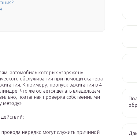
гания?
я
ям, автомобиль которых «заряжен»
ического обслуживания при помощи сканера
жигания. К примеру, пропуск зажигания в 4
линдре. Что же остается делать владельцам
вильно, поэтапная проверка собственными
Пол
у методу»
обр
 действий:
 провода нередко могут служить причиной
Дви