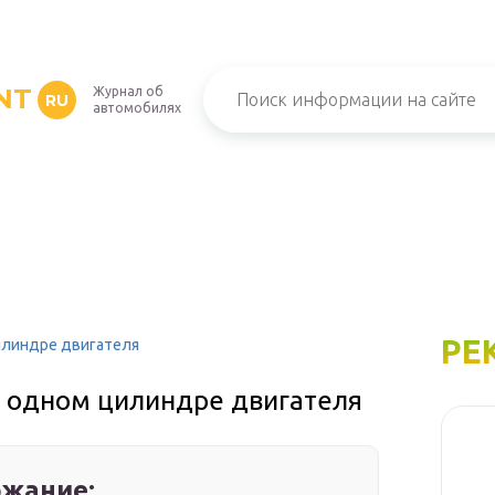
NT
Журнал об
RU
автомобилях
РЕ
илиндре двигателя
в одном цилиндре двигателя
жание: