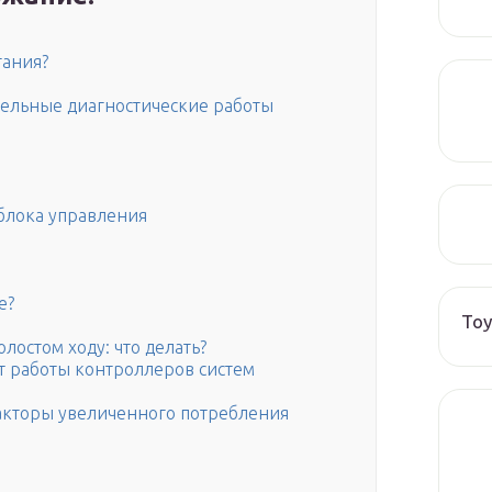
гания?
ятельные диагностические работы
блока управления
е?
Toy
лостом ходу: что делать?
от работы контроллеров систем
факторы увеличенного потребления