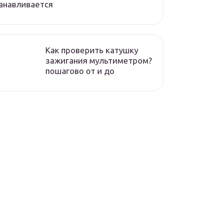
анавливается
Как проверить катушку
зажигания мультиметром?
пошагово от и до