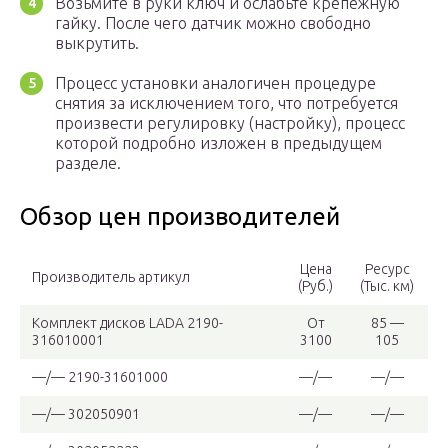
Возьмите в руки ключ и ослабьте крепежную
гайку. После чего датчик можно свободно
выкрутить.
Процесс установки аналогичен процедуре
снятия за исключением того, что потребуется
произвести регулировку (настройку), процесс
которой подробно изложен в предыдущем
разделе.
Обзор цен производителей
Цена
Ресурс
Производитель артикул
(Руб.)
(Тыс. км)
Комплект дисков LADA 2190-
От
85 —
316010001
3100
105
—/— 2190-31601000
—/—
—/—
—/— 302050901
—/—
—/—