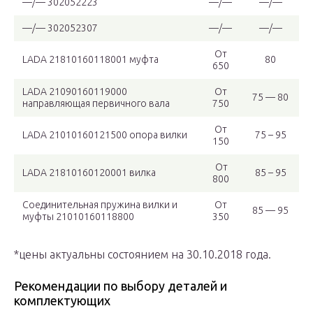
—/— 302052223
—/—
—/—
—/— 302052307
—/—
—/—
От
LADA 21810160118001 муфта
80
650
LADA 21090160119000
От
75 — 80
направляющая первичного вала
750
От
LADA 21010160121500 опора вилки
75 – 95
150
От
LADA 21810160120001 вилка
85 – 95
800
Соединительная пружина вилки и
От
85 — 95
муфты 21010160118800
350
*цены актуальны состоянием на 30.10.2018 года.
Рекомендации по выбору деталей и
комплектующих