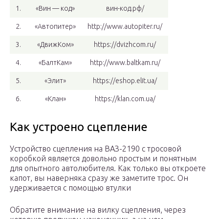
1.
«Вин — код»
вин-код.рф/
2.
«Автопитер»
http://www.autopiter.ru/
3.
«ДвижКом»
https://dvizhcom.ru/
4.
«БалтКам»
http://www.baltkam.ru/
5.
«Элит»
https://eshop.elit.ua/
6.
«Клан»
https://klan.com.ua/
Как устроено сцепление
Устройство сцепления на ВАЗ-2190 с тросовой
коробкой является довольно простым и понятным
для опытного автолюбителя. Как только вы откроете
капот, вы наверняка сразу же заметите трос. Он
удерживается с помощью втулки
Обратите внимание на вилку сцепления, через