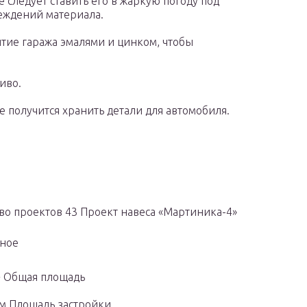
 следует ставить его в жаркую погоду под
реждений материала.
тие гаража эмалями и цинком, чтобы
иво.
е получится хранить детали для автомобиля.
во проектов 43 Проект навеса «Мартиника-4»
нное
² Общая площадь
5м Площадь застройки