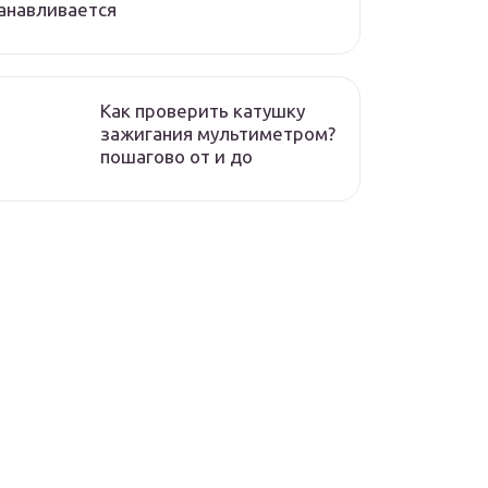
анавливается
Как проверить катушку
зажигания мультиметром?
пошагово от и до