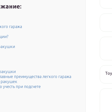
жание:
кого гаража
ации?
ракушки
 ракушки
Toy
главные преимущества легкого гаража
 ракушек
о учесть при подсчете