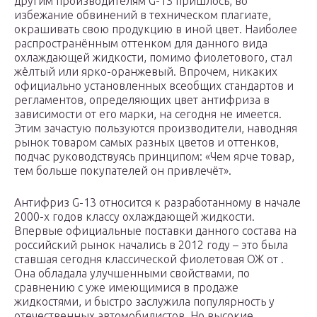
другим производителям G-13 пришлось, во
избежание обвинений в техническом плагиате,
окрашивать свою продукцию в иной цвет. Наиболее
распространённым оттенком для данного вида
охлаждающей жидкости, помимо фиолетового, стал
жёлтый или ярко-оранжевый. Впрочем, никаких
официально установленных всеобщих стандартов и
регламентов, определяющих цвет антифриза в
зависимости от его марки, на сегодня не имеется.
Этим зачастую пользуются производители, наводняя
рынок товаром самых разных цветов и оттенков,
подчас руководствуясь принципом: «Чем ярче товар,
тем больше покупателей он привлечёт».
Антифриз G-13 относится к разработанному в начале
2000-х годов классу охлаждающей жидкости.
Впервые официальные поставки данного состава на
российский рынок начались в 2012 году – это была
ставшая сегодня классической фиолетовая ОЖ от .
Она обладала улучшенными свойствами, по
сравнению с уже имеющимися в продаже
жидкостями, и быстро заслужила популярность у
отечественных автомобилистов. Но высокие