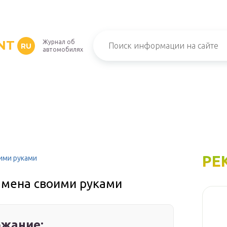
NT
Журнал об
RU
автомобилях
РЕ
оими руками
амена своими руками
жание: