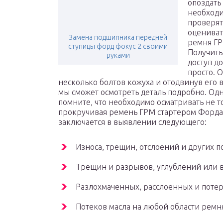
опоздать
необход
проверят
оцениват
Замена подшипника передней
ремня ГР
ступицы форд фокус 2 своими
Получить
руками
доступ д
просто. 
несколько болтов кожуха и отодвинув его в
мы сможет осмотреть деталь подробно. Од
помните, что необходимо осматривать не то
прокручивая ремень ГРМ стартером Форда Ф
заключается в выявлении следующего:
Износа, трещин, отслоений и других 
Трещин и разрывов, углублений или 
Разлохмаченных, расслоенных и потер
Потеков масла на любой области ремн