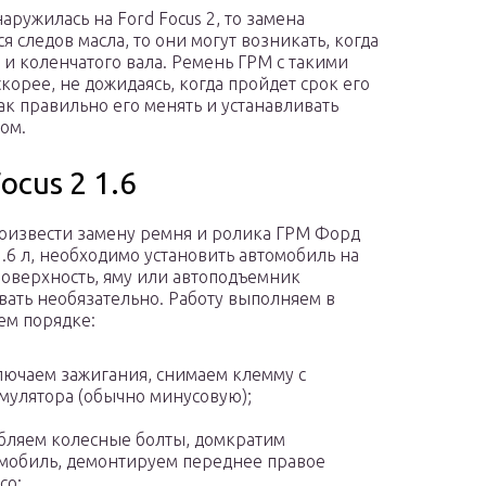
ружилась на Ford Focus 2, то замена
я следов масла, то они могут возникать, когда
и коленчатого вала. Ремень ГРМ с такими
орее, не дожидаясь, когда пройдет срок его
ак правильно его менять и устанавливать
ом.
ocus 2 1.6
оизвести замену ремня и ролика ГРМ Форд
1.6 л, необходимо установить автомобиль на
оверхность, яму или автоподъемник
вать необязательно. Работу выполняем в
м порядке:
ючаем зажигания, снимаем клемму с
мулятора (обычно минусовую);
бляем колесные болты, домкратим
мобиль, демонтируем переднее правое
со;