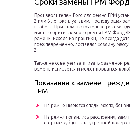
Сроки замены ГРМ Форд
Производителем Ford для ремня ГРМ уста
2 или 6 лет эксплуатации. Последующая за
пробега. При этом настоятельно рекоменд
именно оригинального ремня ГРМ Форд Фо
ремень, исходя из практики, не всегда дот
преждевременно, доставляя хозяину массу
2.
Также не советуем затягивать с заменой ре
ремень истирается и может порваться в лю
Показания к замене прежд
ГРМ
На ремне имеются следы масла, бензи
На ремня появились расслоения, замя
стертые зубцы на внутренней поверхн