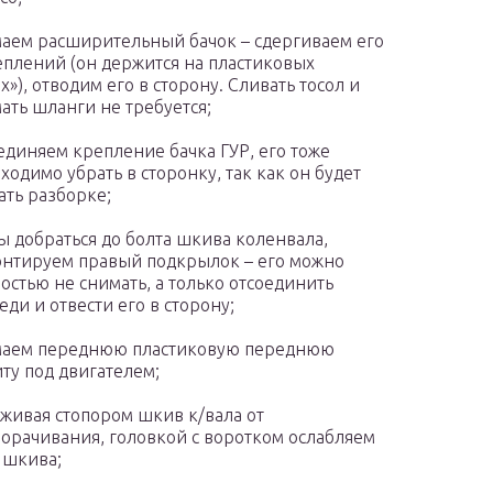
аем расширительный бачок – сдергиваем его
еплений (он держится на пластиковых
х»), отводим его в сторону. Сливать тосол и
ать шланги не требуется;
единяем крепление бачка ГУР, его тоже
ходимо убрать в сторонку, так как он будет
ть разборке;
ы добраться до болта шкива коленвала,
нтируем правый подкрылок – его можно
остью не снимать, а только отсоединить
еди и отвести его в сторону;
маем переднюю пластиковую переднюю
ту под двигателем;
живая стопором шкив к/вала от
орачивания, головкой с воротком ослабляем
 шкива;