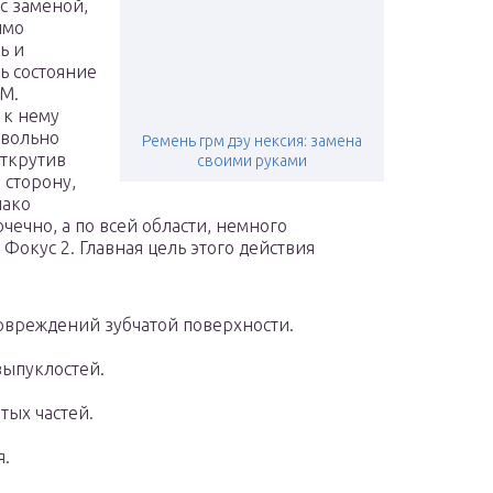
 с заменой,
имо
ь и
ь состояние
М.
 к нему
овольно
Ремень грм дэу нексия: замена
Открутив
своими руками
 сторону,
нако
чечно, а по всей области, немного
окус 2. Главная цель этого действия
повреждений зубчатой поверхности.
выпуклостей.
тых частей.
я.