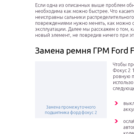
Если одна из описанных выше проблем обна
необходима как можно быстрее. Что касаетс
неисправны сальники распределительного 
повреждениями нужно менять, как можно ск
эксплуатации. Далее мы расскажем о том, к
новый элемент, не повредив ничего при эт
Замена ремня ГРМ Ford F
Чтобы пр
Фокус 2 
ровную п
использо
следующе
выкл
Замена промежуточного
акку
подшипника форд фокус 2
осла
авто
коле