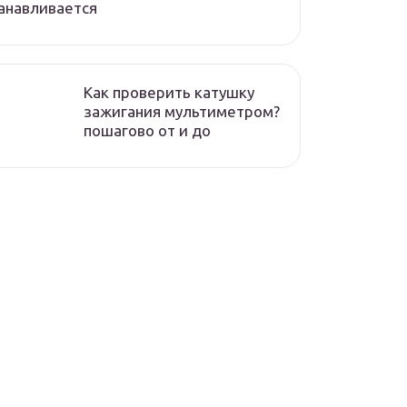
анавливается
Как проверить катушку
зажигания мультиметром?
пошагово от и до