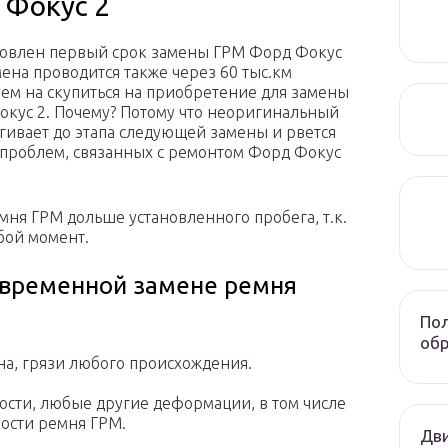
 Фокус 2
новлен первый срок замены ГРМ Форд Фокус
мена проводится также через 60 тыс.км
уем на скупиться на приобретение для замены
кус 2. Почему? Потому что неоригинальный
ягивает до этапа следующей замены и рвется
 проблем, связанных с ремонтом Форд Фокус
мня ГРМ дольше установленного пробега, т.к.
бой момент.
евременной замене ремня
Пол
обр
на, грязи любого происхождения.
тости, любые другие деформации, в том числе
ости ремня ГРМ.
Дви