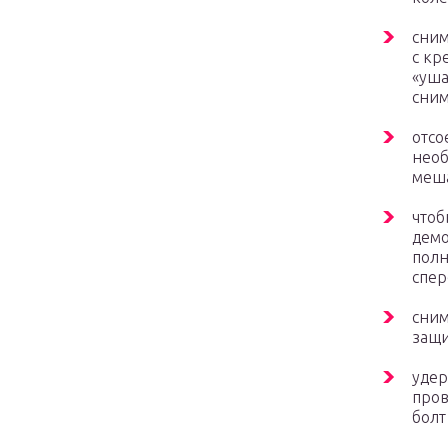
сним
с кр
«уша
сним
отсо
необ
меша
чтоб
демо
полн
спер
сни
защи
удер
пров
болт