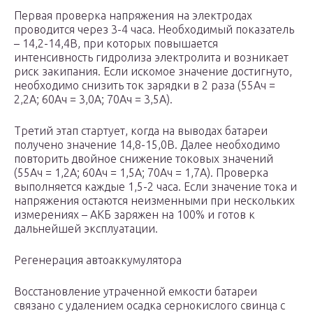
Первая проверка напряжения на электродах
проводится через 3-4 часа. Необходимый показатель
– 14,2-14,4В, при которых повышается
интенсивность гидролиза электролита и возникает
риск закипания. Если искомое значение достигнуто,
необходимо снизить ток зарядки в 2 раза (55Ач =
2,2А; 60Ач = 3,0А; 70Ач = 3,5А).
Третий этап стартует, когда на выводах батареи
получено значение 14,8-15,0В. Далее необходимо
повторить двойное снижение токовых значений
(55Ач = 1,2А; 60Ач = 1,5А; 70Ач = 1,7А). Проверка
выполняется каждые 1,5-2 часа. Если значение тока и
напряжения остаются неизменными при нескольких
измерениях – АКБ заряжен на 100% и готов к
дальнейшей эксплуатации.
Регенерация автоаккумулятора
Восстановление утраченной емкости батареи
связано с удалением осадка сернокислого свинца с