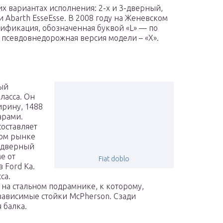
х вариантах исполнения: 2-х и 3-дверный,
 Abarth EsseEsse. В 2008 году на Женевском
ификация, обозначенная буквой «L» — по
 псевдовнедорожная версия модели – «Х».
ый
ласса. Он
ирину, 1488
арами.
оставляет
ном рынке
ехдверный
е от
Fiat doblo
 Ford Ka.
са.
на стальном подрамнике, к которому,
зависимые стойки McPherson. Сзади
 балка.