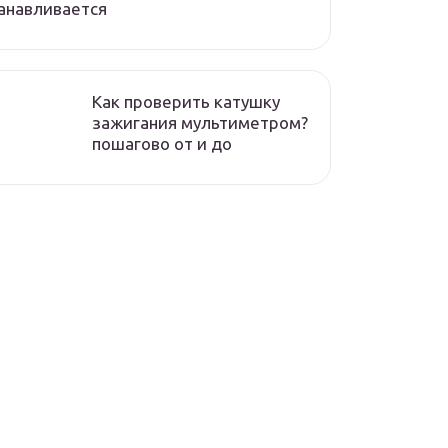
анавливается
Как проверить катушку
зажигания мультиметром?
пошагово от и до