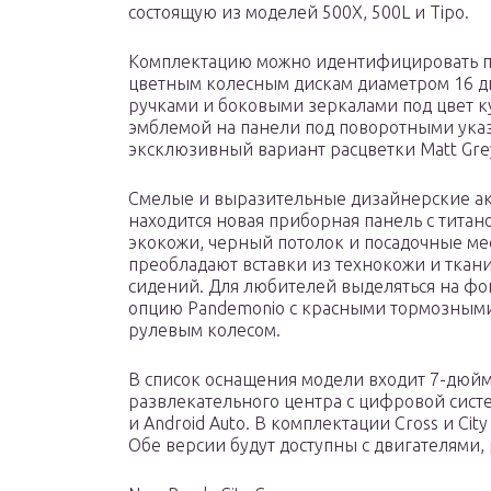
состоящую из моделей 500X, 500L и Tipo.
Комплектацию можно идентифицировать по
цветным колесным дискам диаметром 16 д
ручками и боковыми зеркалами под цвет к
эмблемой на панели под поворотными указ
эксклюзивный вариант расцветки Matt Gre
Смелые и выразительные дизайнерские акц
находится новая приборная панель с титан
экокожи, черный потолок и посадочные мес
преобладают вставки из технокожи и ткани
сидений. Для любителей выделяться на ф
опцию Pandemonio с красными тормозным
рулевым колесом.
В список оснащения модели входит 7-дю
развлекательного центра с цифровой систе
и Android Auto. В комплектации Cross и Ci
Обе версии будут доступны с двигателями,