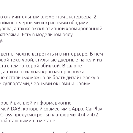
 отличительным элементам экстерьера: 2-
юймов с черными и красными ободами,
узова, а также эксклюзивной хромированной
ателями. Есть в модельном ряду
y.
енты можно встретить и в интерьере. В нем
овой текстурой, стильные дверные панели из
та с темно-серой обивкой. В салоне
, а также стильная красная просрочка
оне остальных можно выбрать дизайнерскую
и суппортами, черными окнами и новым
ймовый дисплей информационно-
мой DAB, который совместим с Apple CarPlay
ty Cross предусмотрены платформы 4х4 и 4х2.
 работающими на метане.