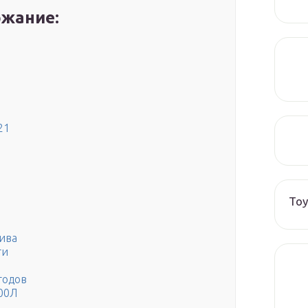
жание:
21
Toy
лива
ти
годов
00Л