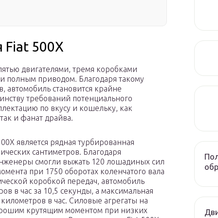
 Fiat 500X
 пятью двигателями, тремя коробками
и полным приводом. Благодаря такому
в, автомобиль становится крайне
шинству требований потенциального
лектацию по вкусу и кошельку, как
так и фанат драйва.
00X является рядная турбированная
бических сантиметров. Благодаря
Пол
инженеры смогли выжать 120 лошадиных сил
обр
момента при 1750 оборотах коленчатого вала
нической коробкой передач, автомобиль
ров в час за 10,5 секунды, а максимальная
6 километров в час. Силовые агрегаты на
хорошим крутящим моментом при низких
Дви