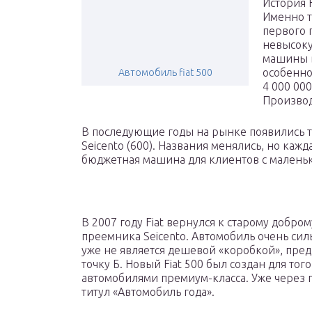
История F
Именно т
первого 
невысоку
машины в
особенно
Автомобиль fiat 500
4 000 00
Производ
В последующие годы на рынке появились так
Seicento (600). Названия менялись, но каж
бюджетная машина для клиентов с малень
В 2007 году Fiat вернулся к старому добро
преемника Seicento. Автомобиль очень сил
уже не является дешевой «коробкой», пре
точку Б. Новый Fiat 500 был создан для то
автомобилями премиум-класса. Уже через 
титул «Автомобиль года».