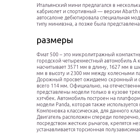
Итальянский мини предлагался в нескольки
кабриолет и спортивный — версии Abarth и
автосалоне дебютировала специальная мод
типу минивэна, а позже была представлена
размеры
Фиат 500 – это микролитражный компактн
городской четырехместный автомобиль А к
насчитывает 3571 мм в длину, 1627 мм в ш
мм в высоту и 2300 мм между колесными п
Дорожный просвет ожидаемо скромный и с
всего 114 мм. Официально, на отечествен
представлены модели только в кузове тр
хэтчбек. Автомобиль построен на платформ
модели Panda, которая также используется в
Компоновка классическая, для данного клас
Двигатель расположен спереди поперечно, 
посредством жестких рычагов, крепятся не
устанавливается торсионная полузависимая