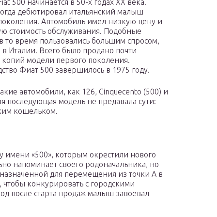
iat 500 начинается в 50-х годах ХХ века.
огда дебютировал итальянский малыш
поколения. Автомобиль имел низкую цену и
ю стоимость обслуживания. Подобные
 то время пользовались большим спросом,
 в Италии. Всего было продано почти
0 копий модели первого поколения.
ство Фиат 500 завершилось в 1975 году.
ие автомобили, как 126, Cinquecento (500) и
дая последующая модель не предавала сути:
ким кошельком.
му имени «500», которым окрестили нового
ьно напоминает своего родоначальника, но
дназначенной для перемещения из точки А в
го, чтобы конкурировать с городскими
год после старта продаж малыш завоевал