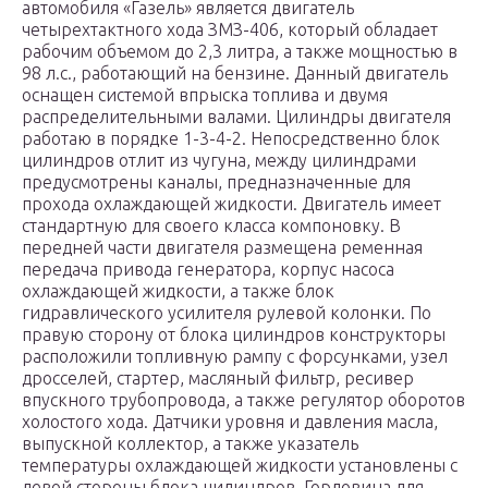
автомобиля «Газель» является двигатель
четырехтактного хода ЗМЗ-406, который обладает
рабочим объемом до 2,3 литра, а также мощностью в
98 л.с., работающий на бензине. Данный двигатель
оснащен системой впрыска топлива и двумя
распределительными валами. Цилиндры двигателя
работаю в порядке 1-3-4-2. Непосредственно блок
цилиндров отлит из чугуна, между цилиндрами
предусмотрены каналы, предназначенные для
прохода охлаждающей жидкости. Двигатель имеет
стандартную для своего класса компоновку. В
передней части двигателя размещена ременная
передача привода генератора, корпус насоса
охлаждающей жидкости, а также блок
гидравлического усилителя рулевой колонки. По
правую сторону от блока цилиндров конструкторы
расположили топливную рампу с форсунками, узел
дросселей, стартер, масляный фильтр, ресивер
впускного трубопровода, а также регулятор оборотов
холостого хода. Датчики уровня и давления масла,
выпускной коллектор, а также указатель
температуры охлаждающей жидкости установлены с
левой стороны блока цилиндров. Горловина для