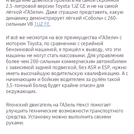
А ведь мне довелось проехать на самой скромной
2,5-литровой версии Toyota 1JZ GE и не на самой
лёгкой «ГАЗели». Даже страшно представить, какую
динамику демонстрирует лёгкий «Соболь» с 260-
сильным V8
1UZ FE
.
И всё же несмотря на все преимущества «ГАЗели» с
мотором Toyota, по сравнению с серийной
бензиновой машиной, я пришёл к выводу, что эти
машины не могут стать массовыми. Для управления
более чем 200-сильным коммерческим автомобилем
с зависимой задней подвеской, без ASR и ESP, нужно
иметь высочайшую водительскую квалификацию. А с
начинающим и бойким водителем за рулём такой
3,5-тонный болид будет крайне опасен для
окружающих.
Японский двигатель на ГАЗель Некст помогает
улучшить технические возможности транспортного
средства. Установку можно выполнить своими
руками.