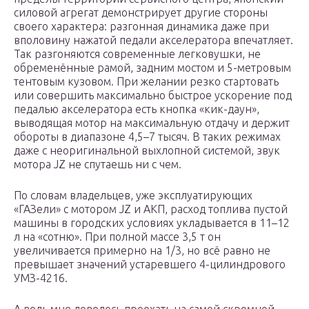
силовой агрегат демонстрирует другие стороны
своего характера: разгонная динамика даже при
вполовину нажатой педали акселератора впечатляет.
Так разгоняются современные легковушки, не
обременённые рамой, задним мостом и 5-метровым
тентовым кузовом. При желании резко стартовать
или совершить максимально быстрое ускорение под
педалью акселератора есть кнопка «кик-даун»,
выводящая мотор на максимальную отдачу и держит
обороты в диапазоне 4,5–7 тысяч. В таких режимах
даже с неоригинальной выхлопной системой, звук
мотора JZ не спутаешь ни с чем.
По словам владельцев, уже эксплуатирующих
«ГАЗели» с мотором JZ и АКП, расход топлива пустой
машины в городских условиях укладывается в 11–12
л на «сотню». При полной массе 3,5 т он
увеличивается примерно на 1/3, но всё равно не
превышает значений устаревшего 4-цилиндрового
УМЗ-4216.