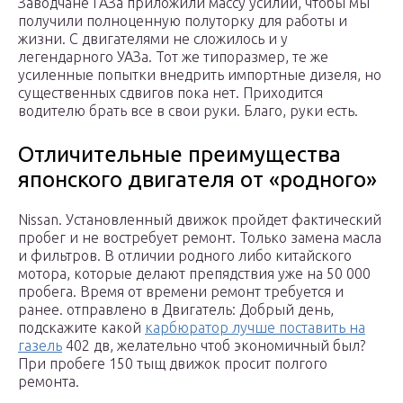
Заводчане ГАЗа приложили массу усилий, чтобы мы
получили полноценную полуторку для работы и
жизни. С двигателями не сложилось и у
легендарного УАЗа. Тот же типоразмер, те же
усиленные попытки внедрить импортные дизеля, но
существенных сдвигов пока нет. Приходится
водителю брать все в свои руки. Благо, руки есть.
Отличительные преимущества
японского двигателя от «родного»
Nissan. Установленный движок пройдет фактический
пробег и не востребует ремонт. Только замена масла
и фильтров. В отличии родного либо китайского
мотора, которые делают препядствия уже на 50 000
пробега. Время от времени ремонт требуется и
ранее. отправлено в Двигатель: Добрый день,
подскажите какой
карбюратор лучше поставить на
газель
402 дв, желательно чтоб экономичный был?
При пробеге 150 тыщ движок просит полгого
ремонта.