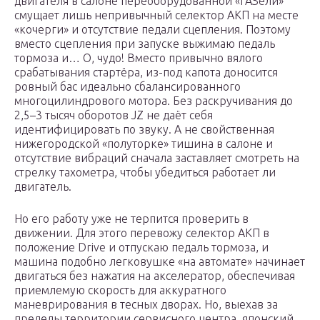
двигателя в салоне переоборудованной «ГАЗели»
смущает лишь непривычный селектор АКП на месте
«кочерги» и отсутствие педали сцепления. Поэтому
вместо сцепления при запуске выжимаю педаль
тормоза и… О, чудо! Вместо привычно вялого
срабатывания стартёра, из-под капота доносится
ровный бас идеально сбалансированного
многоцилиндрового мотора. Без раскручивания до
2,5–3 тысяч оборотов JZ не даёт себя
идентифицировать по звуку. А не свойственная
нижегородской «полуторке» тишина в салоне и
отсутствие вибраций сначала заставляет смотреть на
стрелку тахометра, чтобы убедиться работает ли
двигатель.
Но его работу уже не терпится проверить в
движении. Для этого перевожу селектор АКП в
положение Drive и отпускаю педаль тормоза, и
машина подобно легковушке «на автомате» начинает
двигаться без нажатия на акселератор, обеспечивая
приемлемую скорость для аккуратного
маневрирования в тесных дворах. Но, выехав за
пределы территории сервисного центра, японский