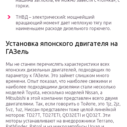
машина заглохла, ее можно завести с «толчка», с
горки.
ТНВД – электрический: мощнейший
вращающий момент дает неплохую тягу при
наименьшем расходе дизельного горючего.
Установка японского двигателя на
ГАЗель
Мы не станем перечислять характеристики всех
японских дизельных двигателей, подходящих по
параметру к ГАЗели. Это займет слишком много
времени. Опыт показал, что наиболее свежими и
наиболее подходящими дизелями стали несколько
моделей Toyota, несколько моделей Nissan, a
Mitsubishi в этой компании представлен всего двумя
двигателями. Так, если говорить о Тойоте, это 1jz, 2jz,
5vz, 1uz, Ниссан представлен тоже целой линейкой
моторов: TD27T, TD27ETI, QD32ETI и QD32T. Эти
моторы устанавливают на внедорожники Terrano,
Pathfinder, Patrol и на микроавтобусы Urvan и