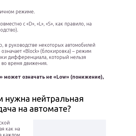
мичном режиме.
вместно с «D», «L», «S», как правило, на
одство).
, в руководстве некоторых автомобилей
» означает «Block» (блокировка) – режим
ки дифференциала, который нельзя
 во время движения.
L» может означать не «Low» (понижение),
м нужна нейтральная
дача на автомате?
ской
ая как на
а каждом