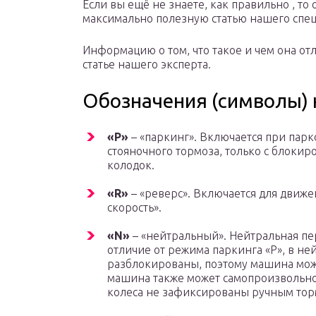
Если вы ещё не знаете, как правильно , то
максимально полезную статью нашего спец
Информацию о том, что такое и чем она отл
статье нашего эксперта.
Обозначения (символы) 
«P»
– «паркинг». Включается при парк
стояночного тормоза, только с блокир
колодок.
«R»
– «реверс». Включается для движе
скорость».
«N»
– «нейтральный». Нейтральная пер
отличие от режима паркинга «P», в не
разблокированы, поэтому машина може
машина также может самопроизвольно 
колеса не зафиксированы ручным тор