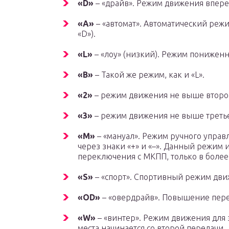
«D»
– «драйв». Режим движения впере
«A»
– «автомат». Автоматический режи
«D»).
«L»
– «лоу» (низкий). Режим пониженн
«B»
– Такой же режим, как и «L».
«2»
– режим движения не выше второ
«3»
– режим движения не выше треть
«M»
– «мануал». Режим ручного упра
через знаки «+» и «–». Данный режим
переключения с МКПП, только в более
«S»
– «спорт». Спортивный режим дви
«OD»
– «овердрайв». Повышение пере
«W»
– «винтер». Режим движения для 
места начинается со второй передачи.