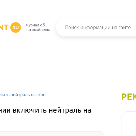
NT
Журнал об
RU
автомобилях
РЕ
чить нейтраль на акпп
нии включить нейтраль на