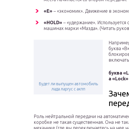
«E»
– «экономик». Движение в эконо
«HOLD»
– «удержание». Используется со
машинах марки «Мазда». (Читать руков
Например
буква «B
блокиров
включать
буква «
а «Lock»
Будет ли выпущен автомобиль
лада ларгус с акпп
Заче
пере
Роль нейтральной передачи на автоматиче
коробке не такая существенная. Она не так
механике (где вы переключаетесь на нее н