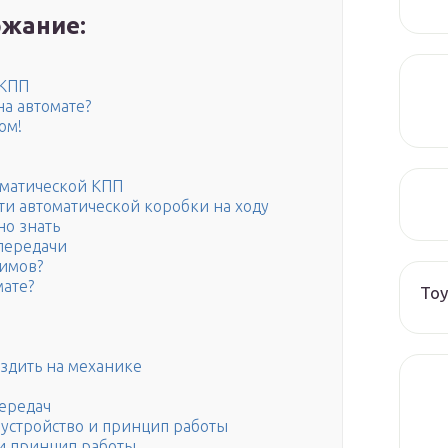
жание:
АКПП
на автомате?
ом!
матической КПП
и автоматической коробки на ходу
но знать
передачи
жимов?
мате?
Toy
ездить на механике
передач
 устройство и принцип работы
 и принцип работы