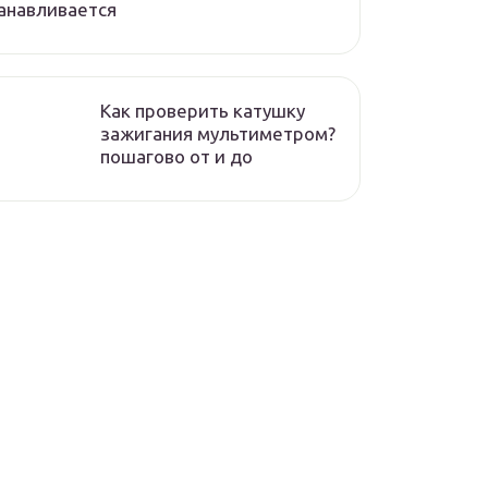
анавливается
Как проверить катушку
зажигания мультиметром?
пошагово от и до