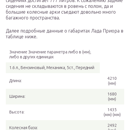
сидениях достигает 777 литров. К сожалению задние
сидения не складываются в ровень с полом, да и
большие колесные арки съедают довольно много
багажного пространства.
Далее подробные данные о габаритах Лада Приора в
таблице ниже.
Значение Значение параметра либо в (мм),
либо в других единицах
1.6 л., Бензиновый, Механика, 5ст., Передний
4210
Длина:
(мм)
1680
Ширина:
(мм)
1435
Высота:
(мм) (мм)
2492
Колесная база: