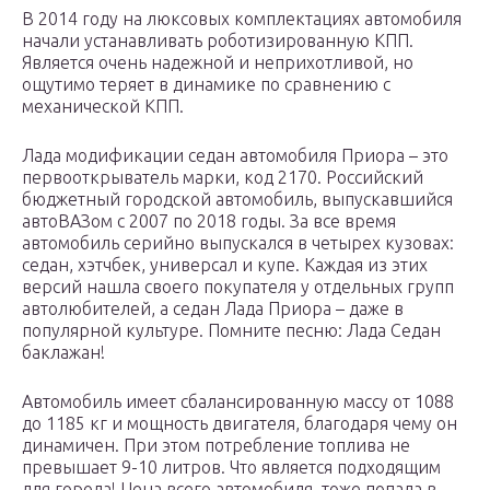
В 2014 году на люксовых комплектациях автомобиля
начали устанавливать роботизированную КПП.
Является очень надежной и неприхотливой, но
ощутимо теряет в динамике по сравнению с
механической КПП.
Лада модификации седан автомобиля Приора – это
первооткрыватель марки, код 2170. Российский
бюджетный городской автомобиль, выпускавшийся
автоВАЗом с 2007 по 2018 годы. За все время
автомобиль серийно выпускался в четырех кузовах:
седан, хэтчбек, универсал и купе. Каждая из этих
версий нашла своего покупателя у отдельных групп
автолюбителей, а седан Лада Приора – даже в
популярной культуре. Помните песню: Лада Седан
баклажан!
Автомобиль имеет сбалансированную массу от 1088
до 1185 кг и мощность двигателя, благодаря чему он
динамичен. При этом потребление топлива не
превышает 9-10 литров. Что является подходящим
для города! Цена всего автомобиля, тоже попала в