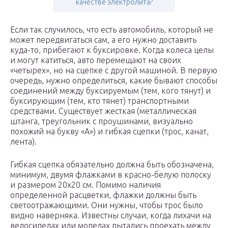
качестве электролита?
Если так случилось, что есть автомобиль, который не
может передвигаться сам, а его нужно доставить
куда-то, прибегают к буксировке. Когда колеса целы
и могут катиться, авто перемещают на своих
«четырех», но на сцепке с другой машиной. В первую
очередь, нужно определиться, какие бывают способы
соединений между буксируемым (тем, кого тянут) и
буксирующим (тем, кто тянет) транспортными
средствами. Существует жесткая (металлическая
штанга, треугольник с проушинами, визуально
похожий на букву «А») и гибкая сцепки (трос, канат,
лента).
Гибкая сцепка обязательно должна быть обозначена,
минимум, двумя флажками в красно-белую полоску
и размером 20х20 см. Помимо наличия
определенной расцветки, флажки должны быть
светоотражающими. Они нужны, чтобы трос было
видно наверняка. Известны случаи, когда лихачи на
велосипедах или мопедах пытались проехать между