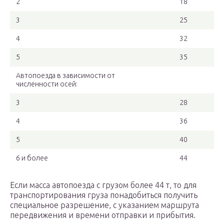
2
18
3
25
4
32
5
35
Автопоезда в зависимости от
численности осей:
3
28
4
36
5
40
6 и более
44
Если масса автопоезда с грузом более 44 т, то для
транспортирования груза понадобиться получить
специальное разрешение, с указанием маршрута
передвижения и времени отправки и прибытия.