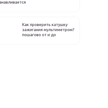
анавливается
Как проверить катушку
зажигания мультиметром?
пошагово от и до