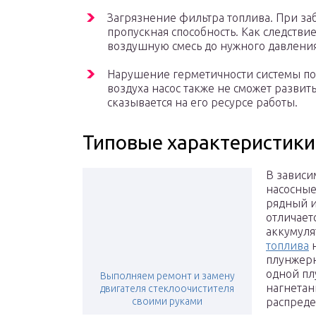
Загрязнение фильтра топлива. При за
пропускная способность. Как следствие
воздушную смесь до нужного давления
Нарушение герметичности системы под
воздуха насос также не сможет развит
сказывается на его ресурсе работы.
Типовые характеристики
В зависи
насосные
рядный и
отличает
аккумуля
топлива
н
плунжерн
одной пл
Выполняем ремонт и замену
нагнетан
двигателя стеклоочистителя
своими руками
распреде