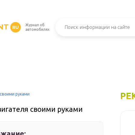
NT
Журнал об
RU
автомобилях
РЕ
 своими руками
вигателя своими руками
жание: