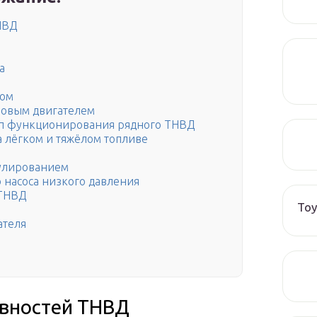
НВД
а
бом
новым двигателем
ип функционирования рядного ТНВД
 лёгком и тяжёлом топливе
гулированием
 насоса низкого давления
 ТНВД
Toy
ателя
авностей ТНВД