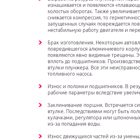
изнашивается и появляются «плавающи
холостых оборотах. Также увеличивает
снижается компрессия, то герметичнос
запущенных случаях повреждается пов
нестабильную работу двигателя и пер
Брак изготовления. Некоторым автов
повредившегося алюминиевого корпус
появляются явно видимые трещины. Э
вплоть до подшипников. Производств
втулки плунжера. Все эти неисправно
топливного насоса.
Износ и поломки подшипников. В резу
рабочие параметры вследствие увелич
Заклинивание поршня. Встречается сит
втулке. Последствиями могут быть пол
кулачками, регулятора или шпоночны
из-за попадания воды.
Износ движущихся частей из-за умень