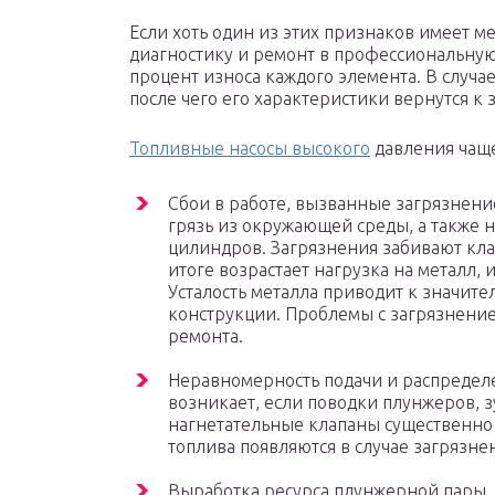
Если хоть один из этих признаков имеет ме
диагностику и ремонт в профессиональную 
процент износа каждого элемента. В случ
после чего его характеристики вернутся к 
Топливные насосы высокого
давления чаще
Сбои в работе, вызванные загрязнен
грязь из окружающей среды, а также 
цилиндров. Загрязнения забивают кла
итоге возрастает нагрузка на металл, 
Усталость металла приводит к значит
конструкции. Проблемы с загрязнение
ремонта.
Неравномерность подачи и распределе
возникает, если поводки плунжеров, з
нагнетательные клапаны существенно
топлива появляются в случае загрязн
Выработка ресурса плунжерной пары.