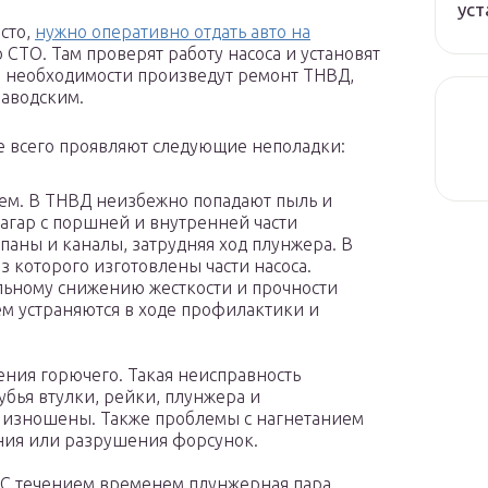
уст
сто,
нужно оперативно отдать авто на
СТО. Там проверят работу насоса и установят
ае необходимости произведут ремонт ТНВД,
заводским.
 всего проявляют следующие неполадки:
ием. В ТНВД неизбежно попадают пыль и
нагар с поршней и внутренней части
паны и каналы, затрудняя ход плунжера. В
из которого изготовлены части насоса.
ельному снижению жесткости и прочности
м устраняются в ходе профилактики и
ния горючего. Такая неисправность
убья втулки, рейки, плунжера и
 изношены. Также проблемы с нагнетанием
ения или разрушения форсунок.
 С течением временем плунжерная пара