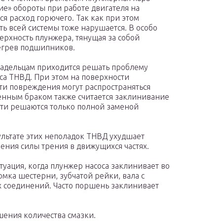
е» обороты при работе двигателя на
ся расход горючего. Так как при этом
ть всей системы тоже нарушается. В особо
ерхность плунжера, тянущая за собой
егрев подшипников.
ладельцам приходится решать проблему
а ТНВД. При этом на поверхности
ти повреждения могут распространяться
енным браком также считается заклинивание
сти решаются только полной заменой
льтате этих неполадок ТНВД ухудшает
ения силы трения в движущихся частях.
уация, когда плунжер насоса заклинивает во
омка шестерни, зубчатой рейки, вала с
х соединений. Часто поршень заклинивает
шения количества смазки.