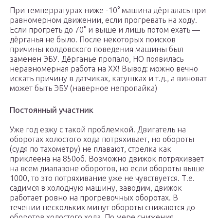
При темперратурах ниже -10° машина дёргалась при
равномерном движении, если прогревать на ходу.
Если прогреть до 70° и выше и лишь потом ехать —
дёрганья не было. После некоторых поисков
причины колдовского поведения машины был
заменен ЭБУ. Дёрганье пропало, НО появилась
неравномерная работа на ХХ! Вывод: можно вечно
искать причину в датчиках, катушках и т.д., а виноват
может быть ЭБУ (наверное непропайка)
Постоянный участник
Уже год езжу с такой проблемкой. Двигатель на
оборотах холостого хода потряхивает, но обороты
(судя по тахометру) не плавают, стрелка как
приклеена на 850об. Возможно движок потряхивает
на всем диапазоне оборотов, но если обороты выше
1000, то это потряхивание уже не чувствуется. Т.е.
садимся в холодную машину, заводим, движок
работает ровно на прогревочных оборотах. В
течении нескольких минут обороты снижаются до
оборотов холостого хода. По мере снижения