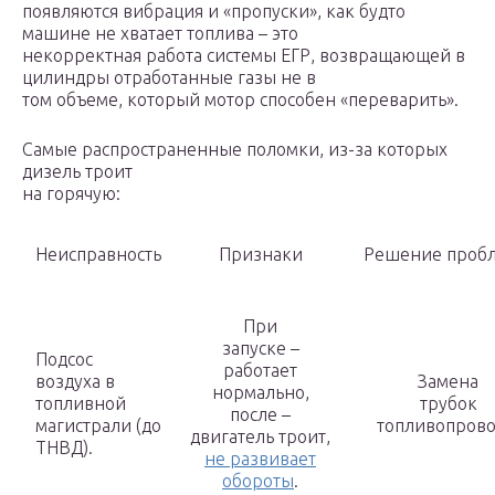
появляются вибрация и «пропуски», как будто
машине не хватает топлива – это
некорректная работа системы ЕГР, возвращающей в
цилиндры отработанные газы не в
том объеме, который мотор способен «переварить».
Самые распространенные поломки, из-за которых
дизель троит
на горячую:
Неисправность
Признаки
Решение проб
При
запуске –
Подсос
работает
воздуха в
Замена
нормально,
топливной
трубок
после –
магистрали (до
топливопрово
двигатель троит,
ТНВД).
не развивает
обороты
.