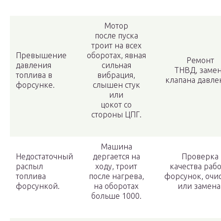
Мотор
после пуска
троит на всех
Превышение
оборотах, явная
Ремонт
давления
сильная
ТНВД, заме
топлива в
вибрация,
клапана давле
форсунке.
слышен стук
или
цокот со
стороны ЦПГ.
Машина
Недостаточный
дергается на
Проверка
распыл
ходу, троит
качества раб
топлива
после нагрева,
форсунок, очис
форсункой.
на оборотах
или замена
больше 1000.