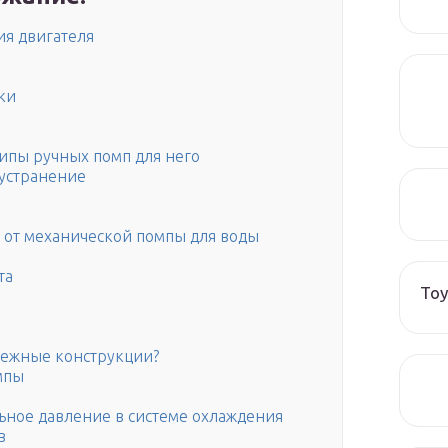
ия двигателя
ки
ипы ручных помп для него
 устранение
а от механической помпы для воды
та
Toy
бежные конструкции?
мпы
ьное давление в системе охлаждения
в