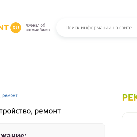
NT
Журнал об
RU
автомобилях
РЕ
о, ремонт
стройство, ремонт
жание: