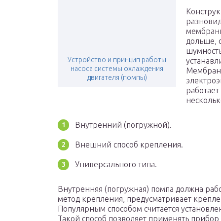
Конструк
разновид
мембран
дольше, 
шумность
Устройство и принцип работы
устанавл
насоса системы охлаждения
Мембран
двигателя (помпы)
электроэ
работает
нескольк
Внутренний (погружной).
Внешний способ крепления.
Универсального типа.
Внутренняя (погружная) помпа должна раб
метод крепления, предусматривает креплен
Популярным способом считается установле
Такой способ позволяет применять прибор 