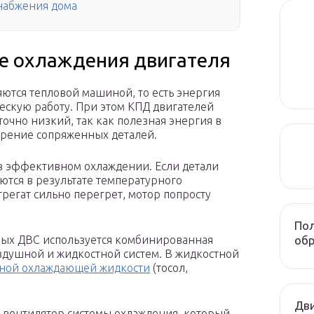
набжения дома
ме охлаждения двигателя
яются тепловой машиной, то есть энергия
ескую работу. При этом КПД двигателей
точно низкий, так как полезная энергия в
 трение сопряженных деталей.
я в эффективном охлаждении. Если детали
тся в результате температурного
грегат сильно перегрет, мотор попросту
Пол
обр
ных ДВС используется комбинированная
оздушной и жидкостной систем. В жидкостной
ьной охлаждающей жидкости
(тосол,
Дви
 вентилятор системы охлаждения, который