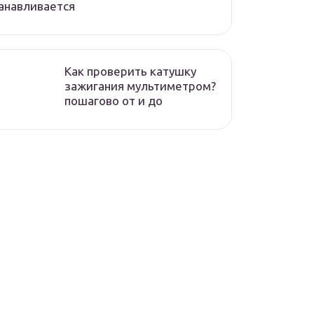
анавливается
Как проверить катушку
зажигания мультиметром?
пошагово от и до