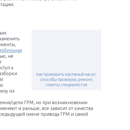
тации.
ным
 заменить
ементы,
мобильная
ью, не
т
ступ к
разборки
Как проверить масляный насос:
ях
способы проверки, ремонт,
но
советы специалистов
низу из
ремня/цепи ГРМ, но при возникновении
меняют и раньше, все зависит от качества
предыдущей смене привода ГРМ и самой